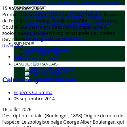
LIVRES À COLORIER POUR MADAGASCAR
15 novembre 2025
TERRARISTIQUE
LE TERRARIUM ET LE CAMÉLÉON
Première description : (Günther, 1877) Origine du nom
INSTRUCTIONS À CONSTRUCTION
de l’espèce : Le zoologiste allemand Albert Carl Ludwig
ALIMENTATION ET SUPPLEMENTATION
Gotthilf Günther, alors directeur du département
REPRODUCTION ET DESCENDANCE
zoologique du Musée d’histoire naturelle de Londres
MALADIES
POUR LES VÉTÉRINAIRES
(Grande-Bretagne), a décrit cette...
SUR NOUS
Read More
QUI NOUS SOMMES
PRÉSENTATIONS
860
PUBLICATIONS
LANGUE :
DEUTSCH
ENGLISH
Calumma gastrotaenia
FRANÇAIS
Espèces Calumma
05 septembre 2014
16 juillet 2026
Description initiale: (Boulenger, 1888) Origine du nom de
l’espèce: Le zoologiste belge George Alber Boulenger, qui