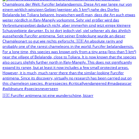
🇩🇪 Furcifer antimena ist eine wunderschöne, bizarr