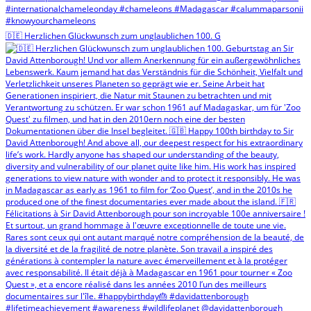
🇩🇪 Herzlichen Glückwunsch zum unglaublichen 100. G