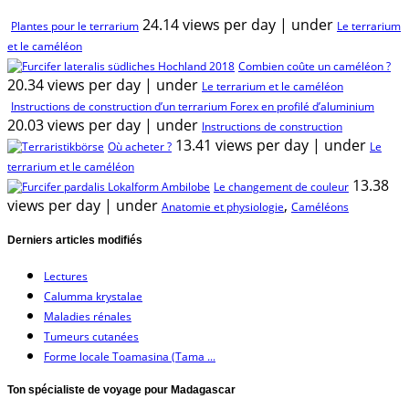
24.14 views per day
|
under
Plantes pour le terrarium
Le terrarium
et le caméléon
Combien coûte un caméléon ?
20.34 views per day
|
under
Le terrarium et le caméléon
Instructions de construction d’un terrarium Forex en profilé d’aluminium
20.03 views per day
|
under
Instructions de construction
13.41 views per day
|
under
Où acheter ?
Le
terrarium et le caméléon
13.38
Le changement de couleur
views per day
|
under
,
Anatomie et physiologie
Caméléons
Derniers articles modifiés
Lectures
Calumma krystalae
Maladies rénales
Tumeurs cutanées
Forme locale Toamasina (Tama ...
Ton spécialiste de voyage pour Madagascar