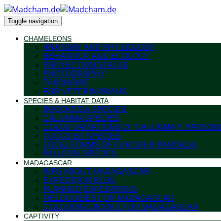
Toggle navigation
CHAMELEONS
ANATOMY AND PHYSIOLOGY
BEHAVIOUR AND ECOLOGY
PROTECTION STATUS
PHOTOGRAPHY
TAXONOMIE
FOR VETERINARIANS
SPECIES & HABITAT DATA
BROOKESIA SPECIES
CALUMMA SPECIES
COLOR VARIATIONS OF CALUMMA P. PARSONI
FURCIFER SPECIES
LOCAL FORMS OF FURCIFER PARDALIS
PALLEON SPECIES
MADAGASCAR
INFO ABOUT MADAGASCAR
EXPEDITION BLOG
PLANNED EXPEDITIONS
FIELDGUIDES FOR MADAGASCAR
COLOURING BOOKS FOR MADAGASCAR
CAPTIVITY