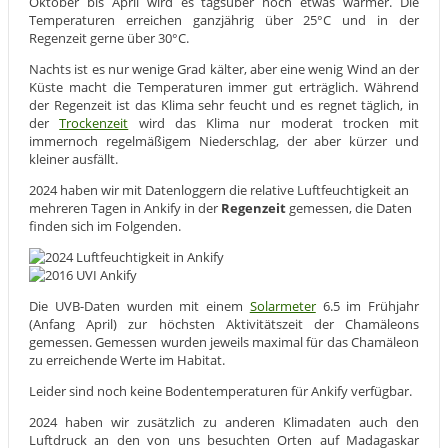
Oktober bis April wird es tagsüber noch etwas wärmer. Die
Temperaturen erreichen ganzjährig über 25°C und in der
Regenzeit gerne über 30°C.
Nachts ist es nur wenige Grad kälter, aber eine wenig Wind an der
Küste macht die Temperaturen immer gut erträglich. Während
der Regenzeit ist das Klima sehr feucht und es regnet täglich, in
der
Trockenzeit
wird das Klima nur moderat trocken mit
immernoch regelmäßigem Niederschlag, der aber kürzer und
kleiner ausfällt.
2024 haben wir mit Datenloggern die relative Luftfeuchtigkeit an
mehreren Tagen in Ankify in der
Regenzeit
gemessen, die Daten
finden sich im Folgenden.
Die UVB-Daten wurden mit einem
Solarmeter
6.5 im Frühjahr
(Anfang April) zur höchsten Aktivitätszeit der Chamäleons
gemessen. Gemessen wurden jeweils maximal für das Chamäleon
zu erreichende Werte im Habitat.
Leider sind noch keine Bodentemperaturen für Ankify verfügbar.
2024 haben wir zusätzlich zu anderen Klimadaten auch den
Luftdruck an den von uns besuchten Orten auf Madagaskar