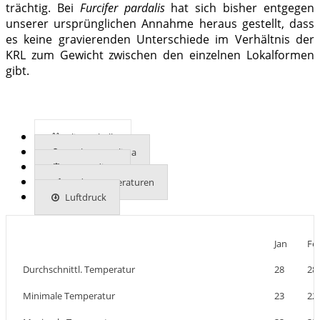
trächtig. Bei
Furcifer pardalis
hat sich bisher entgegen
unserer ursprünglichen Annahme heraus gestellt, dass
es keine gravierenden Unterschiede im Verhältnis der
KRL zum Gewicht zwischen den einzelnen Lokalformen
gibt.
Klimatabelle
Mehr zum Klima
UVB-Indizes
Bodentemperaturen
Luftdruck
Jan
Fe
Durchschnittl. Temperatur
28
28
Minimale Temperatur
23
22