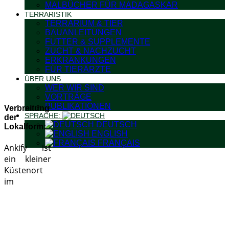
MALBÜCHER FÜR MADAGASKAR
TERRARISTIK
TERRARIUM & TIER
BAUANLEITUNGEN
FUTTER & SUPPLEMENTE
ZUCHT & NACHZUCHT
ERKRANKUNGEN
FÜR TIERÄRZTE
ÜBER UNS
WER WIR SIND
VORTRÄGE
PUBLIKATIONEN
Verbreitung
SPRACHE:
der
DEUTSCH
Lokalform:
ENGLISH
FRANÇAIS
Ankify ist
ein kleiner
Küstenort
im