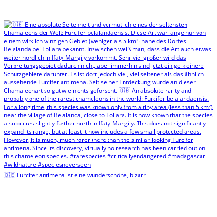
🇩🇪 Furcifer antimena ist eine wunderschöne, bizarr