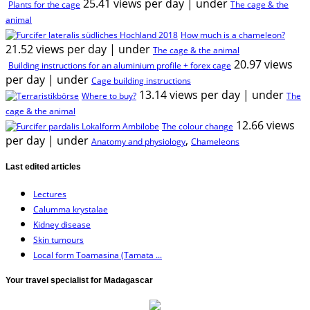
25.41 views per day
|
under
Plants for the cage
The cage & the
animal
How much is a chameleon?
21.52 views per day
|
under
The cage & the animal
20.97 views
Building instructions for an aluminium profile + forex cage
per day
|
under
Cage building instructions
13.14 views per day
|
under
Where to buy?
The
cage & the animal
12.66 views
The colour change
per day
|
under
,
Anatomy and physiology
Chameleons
Last edited articles
Lectures
Calumma krystalae
Kidney disease
Skin tumours
Local form Toamasina (Tamata ...
Your travel specialist for Madagascar