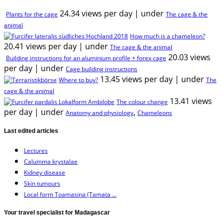
24.34 views per day
|
under
Plants for the cage
The cage & the
animal
How much is a chameleon?
20.41 views per day
|
under
The cage & the animal
20.03 views
Building instructions for an aluminium profile + forex cage
per day
|
under
Cage building instructions
13.45 views per day
|
under
Where to buy?
The
cage & the animal
13.41 views
The colour change
per day
|
under
,
Anatomy and physiology
Chameleons
Last edited articles
Lectures
Calumma krystalae
Kidney disease
Skin tumours
Local form Toamasina (Tamata ...
Your travel specialist for Madagascar