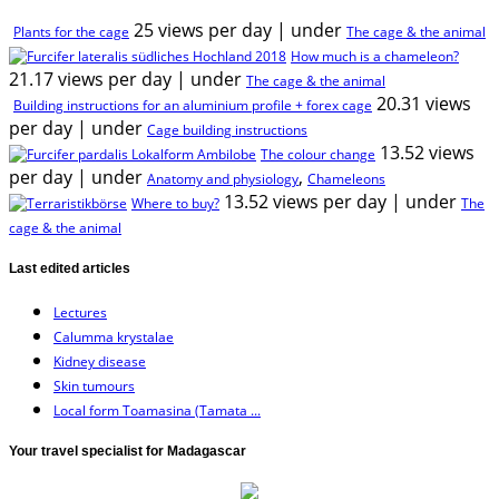
25 views per day
|
under
Plants for the cage
The cage & the animal
How much is a chameleon?
21.17 views per day
|
under
The cage & the animal
20.31 views
Building instructions for an aluminium profile + forex cage
per day
|
under
Cage building instructions
13.52 views
The colour change
per day
|
under
,
Anatomy and physiology
Chameleons
13.52 views per day
|
under
Where to buy?
The
cage & the animal
Last edited articles
Lectures
Calumma krystalae
Kidney disease
Skin tumours
Local form Toamasina (Tamata ...
Your travel specialist for Madagascar