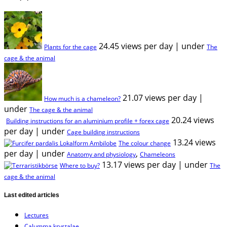
24.45 views per day
|
under
Plants for the cage
The
cage & the animal
21.07 views per day
|
How much is a chameleon?
under
The cage & the animal
20.24 views
Building instructions for an aluminium profile + forex cage
per day
|
under
Cage building instructions
13.24 views
The colour change
per day
|
under
,
Anatomy and physiology
Chameleons
13.17 views per day
|
under
Where to buy?
The
cage & the animal
Last edited articles
Lectures
Calumma krystalae