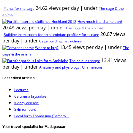
24.62 views per day
|
under
Plants for the cage
The cage & the
animal
How much is a chameleon?
20.48 views per day
|
under
The cage & the animal
20.07 views
Building instructions for an aluminium profile + forex cage
per day
|
under
Cage building instructions
13.45 views per day
|
under
Where to buy?
The
cage & the animal
13.41 views
The colour change
per day
|
under
,
Anatomy and physiology
Chameleons
Last edited articles
Lectures
Calumma krystalae
Kidney disease
Skin tumours
Local form Toamasina (Tamata ...
Your travel specialist for Madagascar