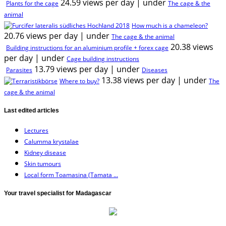
24.59 views per day
|
under
Plants for the cage
The cage & the
animal
How much is a chameleon?
20.76 views per day
|
under
The cage & the animal
20.38 views
Building instructions for an aluminium profile + forex cage
per day
|
under
Cage building instructions
13.79 views per day
|
under
Parasites
Diseases
13.38 views per day
|
under
Where to buy?
The
cage & the animal
Last edited articles
Lectures
Calumma krystalae
Kidney disease
Skin tumours
Local form Toamasina (Tamata ...
Your travel specialist for Madagascar