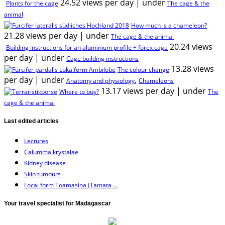
24.52 views per day
|
under
Plants for the cage
The cage & the
animal
How much is a chameleon?
21.28 views per day
|
under
The cage & the animal
20.24 views
Building instructions for an aluminium profile + forex cage
per day
|
under
Cage building instructions
13.28 views
The colour change
per day
|
under
,
Anatomy and physiology
Chameleons
13.17 views per day
|
under
Where to buy?
The
cage & the animal
Last edited articles
Lectures
Calumma krystalae
Kidney disease
Skin tumours
Local form Toamasina (Tamata ...
Your travel specialist for Madagascar