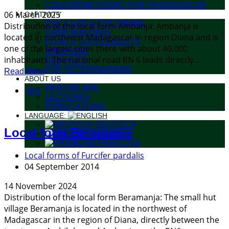
COLOURING BOOKS FOR MADAGASCAR
06 March 2025
CAPTIVITY
THE CAGE & THE ANIMAL
Distribution of the local form Ambanja: Ambanja is
CAGE BUILDING
located in northwest Madagascar in region Diana and is
FOOD & SUPPLEMENTS
one of the largest cities there with about 40.000
BREEDING
inhabitants. The national road RN 6 leads directly...
DISEASES
FOR VETERINARIANS
Read More
ABOUT US
WHO WE ARE
894
LECTURES
PUBLICATIONS
LANGUAGE:
DEUTSCH
Local form Beramanja
ENGLISH
FRANÇAIS
Local forms of Furcifer pardalis
04 September 2014
14 November 2024
Distribution of the local form Beramanja: The small hut
village Beramanja is located in the northwest of
Madagascar in the region of Diana, directly between the