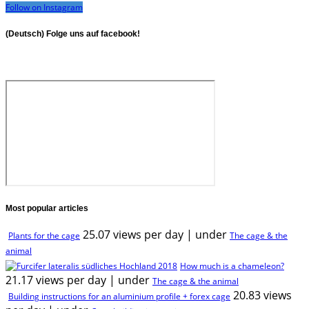
Follow on Instagram
(Deutsch) Folge uns auf facebook!
Most popular articles
25.07 views per day
|
under
Plants for the cage
The cage & the
animal
How much is a chameleon?
21.17 views per day
|
under
The cage & the animal
20.83 views
Building instructions for an aluminium profile + forex cage