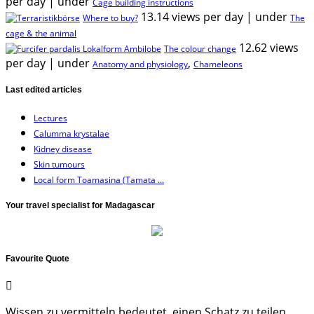
per day
|
under
Cage building instructions
13.14 views per day
|
under
Where to buy?
The
cage & the animal
12.62 views
The colour change
per day
|
under
,
Anatomy and physiology
Chameleons
Last edited articles
Lectures
Calumma krystalae
Kidney disease
Skin tumours
Local form Toamasina (Tamata ...
Your travel specialist for Madagascar
Favourite Quote
Wissen zu vermitteln bedeutet, einen Schatz zu teilen,