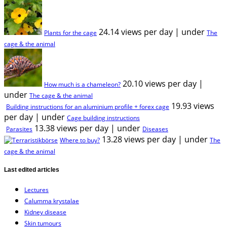
24.14 views per day
|
under
Plants for the cage
The
cage & the animal
20.10 views per day
|
How much is a chameleon?
under
The cage & the animal
19.93 views
Building instructions for an aluminium profile + forex cage
per day
|
under
Cage building instructions
13.38 views per day
|
under
Parasites
Diseases
13.28 views per day
|
under
Where to buy?
The
cage & the animal
Last edited articles
Lectures
Calumma krystalae
Kidney disease
Skin tumours