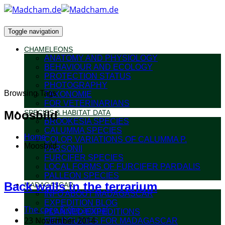
Toggle navigation
CHAMELEONS
ANATOMY AND PHYSIOLOGY
BEHAVIOUR AND ECOLOGY
PROTECTION STATUS
PHOTOGRAPHY
Browsing Tags
TAXONOMIE
FOR VETERINARIANS
Moosbild
SPECIES & HABITAT DATA
BROOKESIA SPECIES
CALUMMA SPECIES
Home
COLOR VARIATIONS OF CALUMMA P.
Moosbild
PARSONII
FURCIFER SPECIES
LOCAL FORMS OF FURCIFER PARDALIS
PALLEON SPECIES
Back walls in the terrarium
MADAGASCAR
INFO ABOUT MADAGASCAR
EXPEDITION BLOG
The cage & the animal
PLANNED EXPEDITIONS
23 November 2014
FIELDGUIDES FOR MADAGASCAR