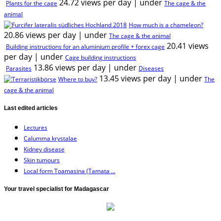
24.72 views per day
|
under
Plants for the cage
The cage & the
animal
How much is a chameleon?
20.86 views per day
|
under
The cage & the animal
20.41 views
Building instructions for an aluminium profile + forex cage
per day
|
under
Cage building instructions
13.86 views per day
|
under
Parasites
Diseases
13.45 views per day
|
under
Where to buy?
The
cage & the animal
Last edited articles
Lectures
Calumma krystalae
Kidney disease
Skin tumours
Local form Toamasina (Tamata ...
Your travel specialist for Madagascar