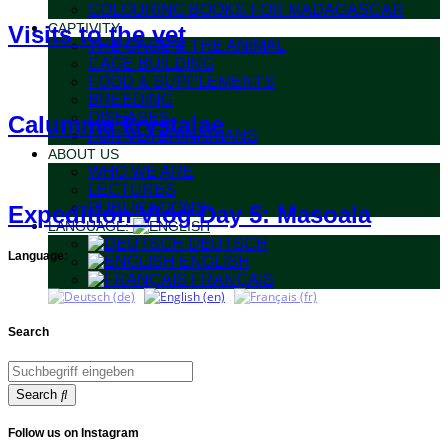
COLOURING BOOKS FOR MADAGASCAR
CAPTIVITY
Visits to the vet
THE CAGE & THE ANIMAL
CAGE BUILDING
FOOD & SUPPLEMENTS
BREEDING
DISEASES
Calumma krystalae
FOR VETERINARIANS
ABOUT US
WHO WE ARE
LECTURES
PUBLICATIONS
Expedition Vlog Day 5: Masoala
LANGUAGE:
DEUTSCH
Language:
ENGLISH
FRANÇAIS
Search
Search
Follow us on Instagram