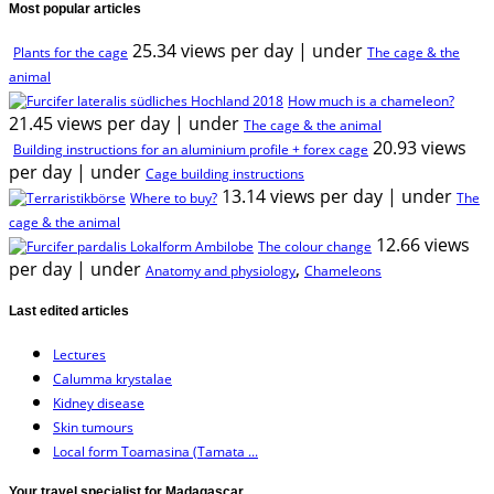
Most popular articles
25.34 views per day
|
under
Plants for the cage
The cage & the
animal
How much is a chameleon?
21.45 views per day
|
under
The cage & the animal
20.93 views
Building instructions for an aluminium profile + forex cage
per day
|
under
Cage building instructions
13.14 views per day
|
under
Where to buy?
The
cage & the animal
12.66 views
The colour change
per day
|
under
,
Anatomy and physiology
Chameleons
Last edited articles
Lectures
Calumma krystalae
Kidney disease
Skin tumours
Local form Toamasina (Tamata ...
Your travel specialist for Madagascar