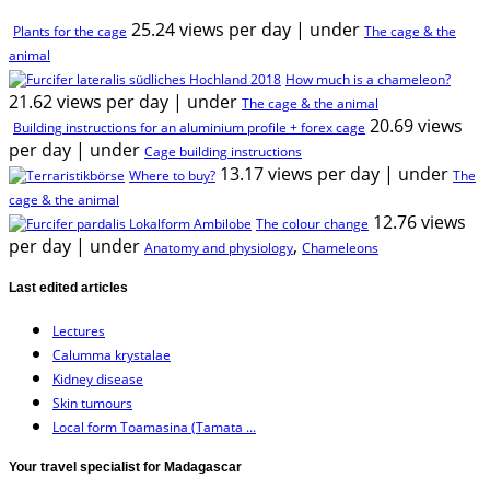
25.24 views per day
|
under
Plants for the cage
The cage & the
animal
How much is a chameleon?
21.62 views per day
|
under
The cage & the animal
20.69 views
Building instructions for an aluminium profile + forex cage
per day
|
under
Cage building instructions
13.17 views per day
|
under
Where to buy?
The
cage & the animal
12.76 views
The colour change
per day
|
under
,
Anatomy and physiology
Chameleons
Last edited articles
Lectures
Calumma krystalae
Kidney disease
Skin tumours
Local form Toamasina (Tamata ...
Your travel specialist for Madagascar