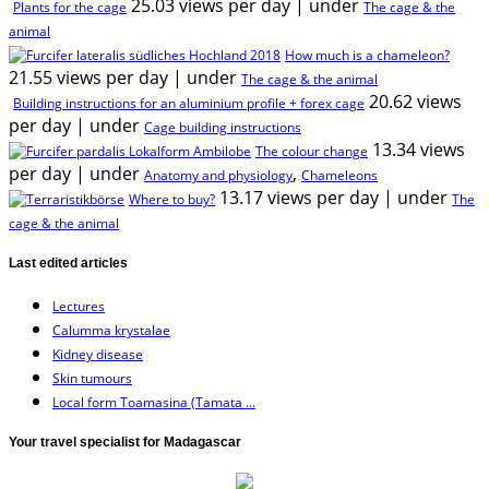
25.03 views per day
|
under
Plants for the cage
The cage & the
animal
How much is a chameleon?
21.55 views per day
|
under
The cage & the animal
20.62 views
Building instructions for an aluminium profile + forex cage
per day
|
under
Cage building instructions
13.34 views
The colour change
per day
|
under
,
Anatomy and physiology
Chameleons
13.17 views per day
|
under
Where to buy?
The
cage & the animal
Last edited articles
Lectures
Calumma krystalae
Kidney disease
Skin tumours
Local form Toamasina (Tamata ...
Your travel specialist for Madagascar