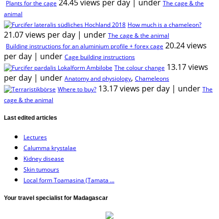
24.45 views per day
|
under
Plants for the cage
The cage & the
animal
How much is a chameleon?
21.07 views per day
|
under
The cage & the animal
20.24 views
Building instructions for an aluminium profile + forex cage
per day
|
under
Cage building instructions
13.17 views
The colour change
per day
|
under
,
Anatomy and physiology
Chameleons
13.17 views per day
|
under
Where to buy?
The
cage & the animal
Last edited articles
Lectures
Calumma krystalae
Kidney disease
Skin tumours
Local form Toamasina (Tamata ...
Your travel specialist for Madagascar