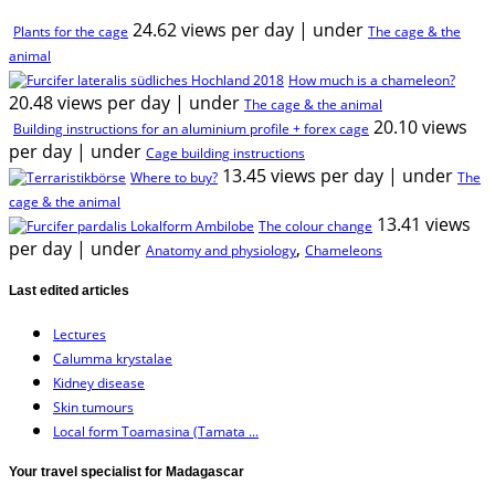
24.62 views per day
|
under
Plants for the cage
The cage & the
animal
How much is a chameleon?
20.48 views per day
|
under
The cage & the animal
20.10 views
Building instructions for an aluminium profile + forex cage
per day
|
under
Cage building instructions
13.45 views per day
|
under
Where to buy?
The
cage & the animal
13.41 views
The colour change
per day
|
under
,
Anatomy and physiology
Chameleons
Last edited articles
Lectures
Calumma krystalae
Kidney disease
Skin tumours
Local form Toamasina (Tamata ...
Your travel specialist for Madagascar