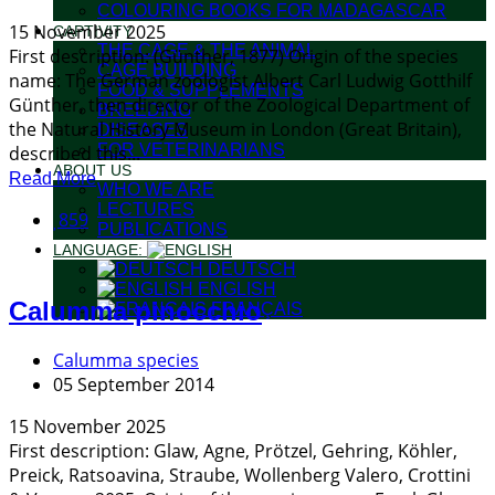
COLOURING BOOKS FOR MADAGASCAR
15 November 2025
CAPTIVITY
THE CAGE & THE ANIMAL
First description: (Günther, 1877) Origin of the species
CAGE BUILDING
name: The German zoologist Albert Carl Ludwig Gotthilf
FOOD & SUPPLEMENTS
Günther, then director of the Zoological Department of
BREEDING
the Natural History Museum in London (Great Britain),
DISEASES
FOR VETERINARIANS
described this...
ABOUT US
Read More
WHO WE ARE
LECTURES
859
PUBLICATIONS
LANGUAGE:
DEUTSCH
ENGLISH
Calumma pinocchio
FRANÇAIS
Calumma species
05 September 2014
15 November 2025
First description: Glaw, Agne, Prötzel, Gehring, Köhler,
Preick, Ratsoavina, Straube, Wollenberg Valero, Crottini