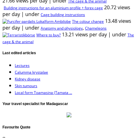
21.66 views per day
|
under
The cage & the animal
20.72 views
Building instructions for an aluminium profile + forex cage
per day
|
under
Cage building instructions
13.48 views
The colour change
per day
|
under
,
Anatomy and physiology
Chameleons
13.21 views per day
|
under
Where to buy?
The
cage & the animal
Last edited articles
Lectures
Calumma krystalae
Kidney disease
Skin tumours
Local form Toamasina (Tamata ...
Your travel specialist for Madagascar
Favourite Quote