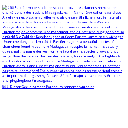
🇩🇪 Dieser Gecko namens Paroedura rennerae wurde er