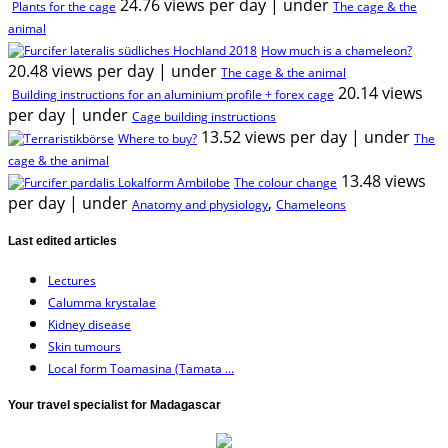
24.76 views per day
|
under
Plants for the cage
The cage & the
animal
How much is a chameleon?
20.48 views per day
|
under
The cage & the animal
20.14 views
Building instructions for an aluminium profile + forex cage
per day
|
under
Cage building instructions
13.52 views per day
|
under
Where to buy?
The
cage & the animal
13.48 views
The colour change
per day
|
under
,
Anatomy and physiology
Chameleons
Last edited articles
Lectures
Calumma krystalae
Kidney disease
Skin tumours
Local form Toamasina (Tamata ...
Your travel specialist for Madagascar