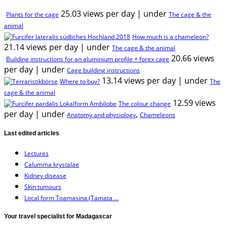
25.03 views per day
|
under
Plants for the cage
The cage & the
animal
How much is a chameleon?
21.14 views per day
|
under
The cage & the animal
20.66 views
Building instructions for an aluminium profile + forex cage
per day
|
under
Cage building instructions
13.14 views per day
|
under
Where to buy?
The
cage & the animal
12.59 views
The colour change
per day
|
under
,
Anatomy and physiology
Chameleons
Last edited articles
Lectures
Calumma krystalae
Kidney disease
Skin tumours
Local form Toamasina (Tamata ...
Your travel specialist for Madagascar