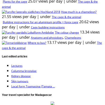
25.07 views per day
|
under
Plants for the cage
The cage & the
animal
How much is a chameleon?
21.55 views per day
|
under
The cage & the animal
20.62 views
Building instructions for an aluminium profile + forex cage
per day
|
under
Cage building instructions
13.34 views
The colour change
per day
|
under
,
Anatomy and physiology
Chameleons
13.17 views per day
|
under
Where to buy?
The
cage & the animal
Last edited articles
Lectures
Calumma krystalae
Kidney disease
Skin tumours
Local form Toamasina (Tamata ...
Your travel specialist for Madagascar