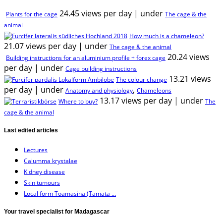
24.45 views per day
|
under
Plants for the cage
The cage & the
animal
How much is a chameleon?
21.07 views per day
|
under
The cage & the animal
20.24 views
Building instructions for an aluminium profile + forex cage
per day
|
under
Cage building instructions
13.21 views
The colour change
per day
|
under
,
Anatomy and physiology
Chameleons
13.17 views per day
|
under
Where to buy?
The
cage & the animal
Last edited articles
Lectures
Calumma krystalae
Kidney disease
Skin tumours
Local form Toamasina (Tamata ...
Your travel specialist for Madagascar