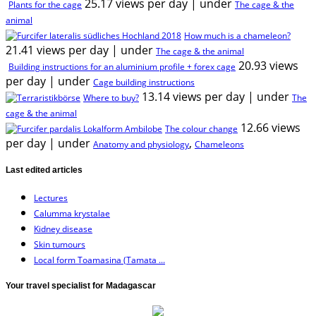
25.17 views per day
|
under
Plants for the cage
The cage & the
animal
How much is a chameleon?
21.41 views per day
|
under
The cage & the animal
20.93 views
Building instructions for an aluminium profile + forex cage
per day
|
under
Cage building instructions
13.14 views per day
|
under
Where to buy?
The
cage & the animal
12.66 views
The colour change
per day
|
under
,
Anatomy and physiology
Chameleons
Last edited articles
Lectures
Calumma krystalae
Kidney disease
Skin tumours
Local form Toamasina (Tamata ...
Your travel specialist for Madagascar