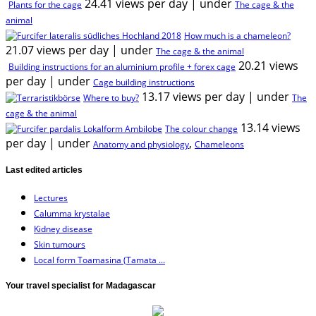
24.41 views per day
|
under
Plants for the cage
The cage & the
animal
How much is a chameleon?
21.07 views per day
|
under
The cage & the animal
20.21 views
Building instructions for an aluminium profile + forex cage
per day
|
under
Cage building instructions
13.17 views per day
|
under
Where to buy?
The
cage & the animal
13.14 views
The colour change
per day
|
under
,
Anatomy and physiology
Chameleons
Last edited articles
Lectures
Calumma krystalae
Kidney disease
Skin tumours
Local form Toamasina (Tamata ...
Your travel specialist for Madagascar