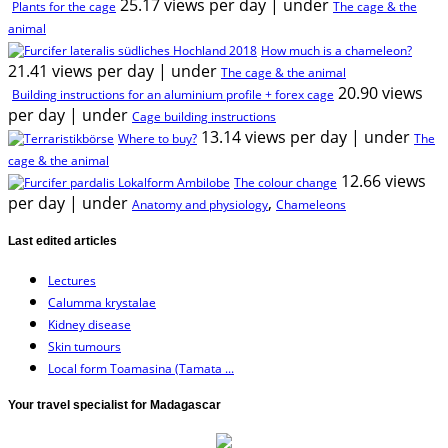
25.17 views per day
|
under
Plants for the cage
The cage & the
animal
How much is a chameleon?
21.41 views per day
|
under
The cage & the animal
20.90 views
Building instructions for an aluminium profile + forex cage
per day
|
under
Cage building instructions
13.14 views per day
|
under
Where to buy?
The
cage & the animal
12.66 views
The colour change
per day
|
under
,
Anatomy and physiology
Chameleons
Last edited articles
Lectures
Calumma krystalae
Kidney disease
Skin tumours
Local form Toamasina (Tamata ...
Your travel specialist for Madagascar