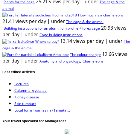
25.21 views per day
|
under
Plants for the cage
The cage & the
animal
How much is a chameleon?
21.41 views per day
|
under
The cage & the animal
20.93 views
Building instructions for an aluminium profile + forex cage
per day
|
under
Cage building instructions
13.14 views per day
|
under
Where to buy?
The
cage & the animal
12.66 views
The colour change
per day
|
under
,
Anatomy and physiology
Chameleons
Last edited articles
Lectures
Calumma krystalae
Kidney disease
Skin tumours
Local form Toamasina (Tamata ...
Your travel specialist for Madagascar