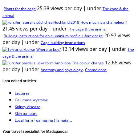
25.38 views per day
|
under
Plants for the cage
The cage & the
animal
How much is a chameleon?
21.45 views per day
|
under
The cage & the animal
20.97 views
Building instructions for an aluminium profile + forex cage
per day
|
under
Cage building instructions
13.14 views per day
|
under
Where to buy?
The
cage & the animal
12.66 views
The colour change
per day
|
under
,
Anatomy and physiology
Chameleons
Last edited articles
Lectures
Calumma krystalae
Kidney disease
Skin tumours
Local form Toamasina (Tamata ...
Your travel specialist for Madagascar