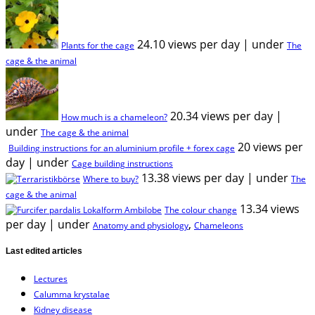
24.10 views per day
|
under
Plants for the cage
The
cage & the animal
20.34 views per day
|
How much is a chameleon?
under
The cage & the animal
20 views per
Building instructions for an aluminium profile + forex cage
day
|
under
Cage building instructions
13.38 views per day
|
under
Where to buy?
The
cage & the animal
13.34 views
The colour change
per day
|
under
,
Anatomy and physiology
Chameleons
Last edited articles
Lectures
Calumma krystalae
Kidney disease