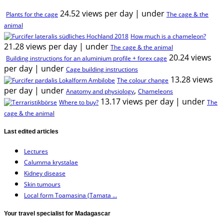
24.52 views per day
|
under
Plants for the cage
The cage & the
animal
How much is a chameleon?
21.28 views per day
|
under
The cage & the animal
20.24 views
Building instructions for an aluminium profile + forex cage
per day
|
under
Cage building instructions
13.28 views
The colour change
per day
|
under
,
Anatomy and physiology
Chameleons
13.17 views per day
|
under
Where to buy?
The
cage & the animal
Last edited articles
Lectures
Calumma krystalae
Kidney disease
Skin tumours
Local form Toamasina (Tamata ...
Your travel specialist for Madagascar