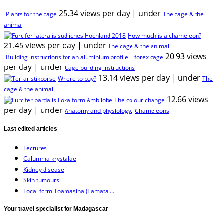
25.34 views per day
|
under
Plants for the cage
The cage & the
animal
How much is a chameleon?
21.45 views per day
|
under
The cage & the animal
20.93 views
Building instructions for an aluminium profile + forex cage
per day
|
under
Cage building instructions
13.14 views per day
|
under
Where to buy?
The
cage & the animal
12.66 views
The colour change
per day
|
under
,
Anatomy and physiology
Chameleons
Last edited articles
Lectures
Calumma krystalae
Kidney disease
Skin tumours
Local form Toamasina (Tamata ...
Your travel specialist for Madagascar