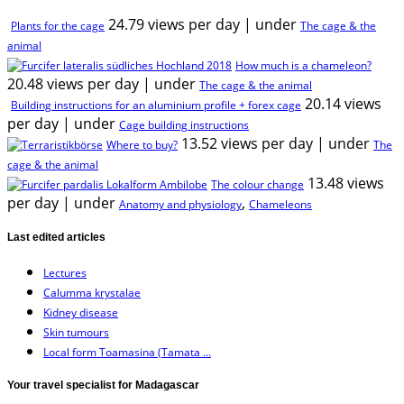
24.79 views per day
|
under
Plants for the cage
The cage & the
animal
How much is a chameleon?
20.48 views per day
|
under
The cage & the animal
20.14 views
Building instructions for an aluminium profile + forex cage
per day
|
under
Cage building instructions
13.52 views per day
|
under
Where to buy?
The
cage & the animal
13.48 views
The colour change
per day
|
under
,
Anatomy and physiology
Chameleons
Last edited articles
Lectures
Calumma krystalae
Kidney disease
Skin tumours
Local form Toamasina (Tamata ...
Your travel specialist for Madagascar