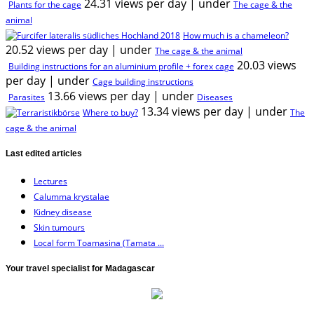
24.31 views per day
|
under
Plants for the cage
The cage & the
animal
How much is a chameleon?
20.52 views per day
|
under
The cage & the animal
20.03 views
Building instructions for an aluminium profile + forex cage
per day
|
under
Cage building instructions
13.66 views per day
|
under
Parasites
Diseases
13.34 views per day
|
under
Where to buy?
The
cage & the animal
Last edited articles
Lectures
Calumma krystalae
Kidney disease
Skin tumours
Local form Toamasina (Tamata ...
Your travel specialist for Madagascar