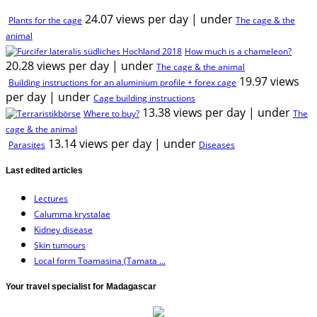
24.07 views per day
|
under
Plants for the cage
The cage & the
animal
How much is a chameleon?
20.28 views per day
|
under
The cage & the animal
19.97 views
Building instructions for an aluminium profile + forex cage
per day
|
under
Cage building instructions
13.38 views per day
|
under
Where to buy?
The
cage & the animal
13.14 views per day
|
under
Parasites
Diseases
Last edited articles
Lectures
Calumma krystalae
Kidney disease
Skin tumours
Local form Toamasina (Tamata ...
Your travel specialist for Madagascar