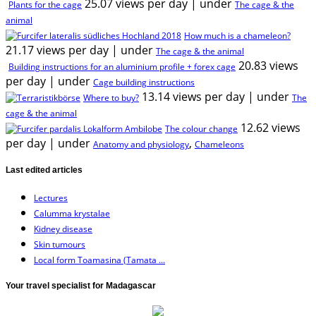
25.07 views per day
|
under
Plants for the cage
The cage & the
animal
How much is a chameleon?
21.17 views per day
|
under
The cage & the animal
20.83 views
Building instructions for an aluminium profile + forex cage
per day
|
under
Cage building instructions
13.14 views per day
|
under
Where to buy?
The
cage & the animal
12.62 views
The colour change
per day
|
under
,
Anatomy and physiology
Chameleons
Last edited articles
Lectures
Calumma krystalae
Kidney disease
Skin tumours
Local form Toamasina (Tamata ...
Your travel specialist for Madagascar