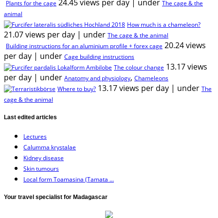
24.45 views per day
|
under
Plants for the cage
The cage & the
animal
How much is a chameleon?
21.07 views per day
|
under
The cage & the animal
20.24 views
Building instructions for an aluminium profile + forex cage
per day
|
under
Cage building instructions
13.17 views
The colour change
per day
|
under
,
Anatomy and physiology
Chameleons
13.17 views per day
|
under
Where to buy?
The
cage & the animal
Last edited articles
Lectures
Calumma krystalae
Kidney disease
Skin tumours
Local form Toamasina (Tamata ...
Your travel specialist for Madagascar