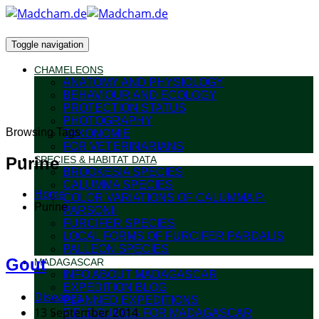
Toggle navigation
CHAMELEONS
ANATOMY AND PHYSIOLOGY
BEHAVIOUR AND ECOLOGY
PROTECTION STATUS
PHOTOGRAPHY
Browsing Tags
TAXONOMIE
FOR VETERINARIANS
Purine
SPECIES & HABITAT DATA
BROOKESIA SPECIES
CALUMMA SPECIES
Home
COLOR VARIATIONS OF CALUMMA P.
Purine
PARSONII
FURCIFER SPECIES
LOCAL FORMS OF FURCIFER PARDALIS
PALLEON SPECIES
Gout
MADAGASCAR
INFO ABOUT MADAGASCAR
EXPEDITION BLOG
Diseases
PLANNED EXPEDITIONS
13 September 2014
FIELDGUIDES FOR MADAGASCAR