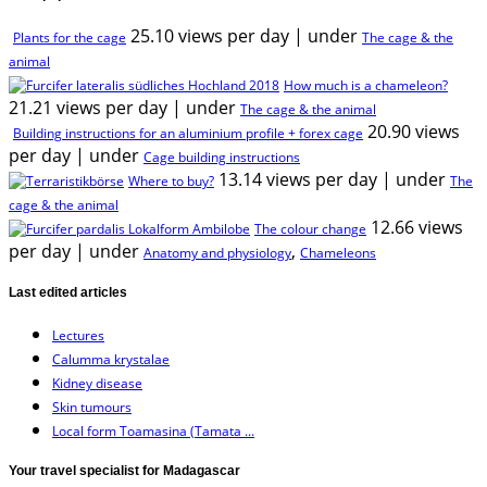
25.10 views per day
|
under
Plants for the cage
The cage & the
animal
How much is a chameleon?
21.21 views per day
|
under
The cage & the animal
20.90 views
Building instructions for an aluminium profile + forex cage
per day
|
under
Cage building instructions
13.14 views per day
|
under
Where to buy?
The
cage & the animal
12.66 views
The colour change
per day
|
under
,
Anatomy and physiology
Chameleons
Last edited articles
Lectures
Calumma krystalae
Kidney disease
Skin tumours
Local form Toamasina (Tamata ...
Your travel specialist for Madagascar