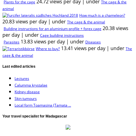
24.72 views per day
|
under
Plants for the cage
The cage & the
animal
How much is a chameleon?
20.83 views per day
|
under
The cage & the animal
20.38 views
Building instructions for an aluminium profile + forex cage
per day
|
under
Cage building instructions
13.83 views per day
|
under
Parasites
Diseases
13.41 views per day
|
under
Where to buy?
The
cage & the animal
Last edited articles
Lectures
Calumma krystalae
Kidney disease
Skin tumours
Local form Toamasina (Tamata ...
Your travel specialist for Madagascar