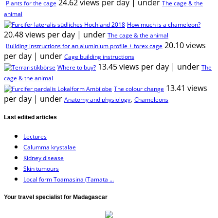
24.62 views per day
|
under
Plants for the cage
The cage & the
animal
How much is a chameleon?
20.48 views per day
|
under
The cage & the animal
20.10 views
Building instructions for an aluminium profile + forex cage
per day
|
under
Cage building instructions
13.45 views per day
|
under
Where to buy?
The
cage & the animal
13.41 views
The colour change
per day
|
under
,
Anatomy and physiology
Chameleons
Last edited articles
Lectures
Calumma krystalae
Kidney disease
Skin tumours
Local form Toamasina (Tamata ...
Your travel specialist for Madagascar