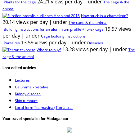
24.21 views per day
|
under
Plants for the cage
The cage & the
animal
How much is a chameleon?
20.14 views per day
|
under
The cage & the animal
19.97 views
Building instructions for an aluminium profile + forex cage
per day
|
under
Cage building instructions
13.59 views per day
|
under
Parasites
Diseases
13.28 views per day
|
under
Where to buy?
The
cage & the animal
Last edited articles
Lectures
Calumma krystalae
Kidney disease
Skin tumours
Local form Toamasina (Tamata ...
Your travel specialist for Madagascar