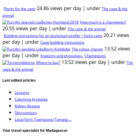
24.86 views per day
|
under
Plants for the cage
The cage & the
animal
How much is a chameleon?
20.55 views per day
|
under
The cage & the animal
20.21 views
Building instructions for an aluminium profile + forex cage
per day
|
under
Cage building instructions
13.52 views
The colour change
per day
|
under
,
Anatomy and physiology
Chameleons
13.52 views per day
|
under
Where to buy?
The
cage & the animal
Last edited articles
Lectures
Calumma krystalae
Kidney disease
Skin tumours
Local form Toamasina (Tamata ...
Your travel specialist for Madagascar