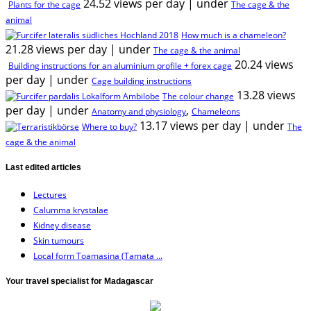
24.52 views per day
|
under
Plants for the cage
The cage & the
animal
How much is a chameleon?
21.28 views per day
|
under
The cage & the animal
20.24 views
Building instructions for an aluminium profile + forex cage
per day
|
under
Cage building instructions
13.28 views
The colour change
per day
|
under
,
Anatomy and physiology
Chameleons
13.17 views per day
|
under
Where to buy?
The
cage & the animal
Last edited articles
Lectures
Calumma krystalae
Kidney disease
Skin tumours
Local form Toamasina (Tamata ...
Your travel specialist for Madagascar