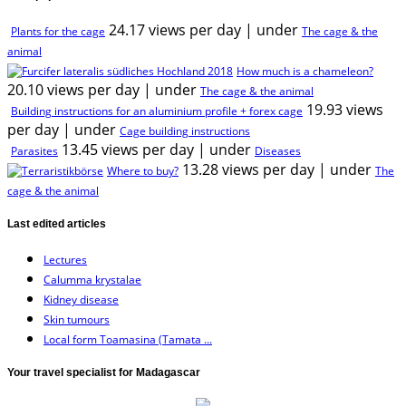
24.17 views per day
|
under
Plants for the cage
The cage & the
animal
How much is a chameleon?
20.10 views per day
|
under
The cage & the animal
19.93 views
Building instructions for an aluminium profile + forex cage
per day
|
under
Cage building instructions
13.45 views per day
|
under
Parasites
Diseases
13.28 views per day
|
under
Where to buy?
The
cage & the animal
Last edited articles
Lectures
Calumma krystalae
Kidney disease
Skin tumours
Local form Toamasina (Tamata ...
Your travel specialist for Madagascar