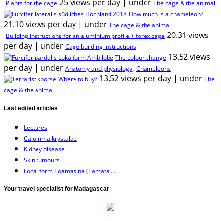
25 views per day
|
under
Plants for the cage
The cage & the animal
How much is a chameleon?
21.10 views per day
|
under
The cage & the animal
20.31 views
Building instructions for an aluminium profile + forex cage
per day
|
under
Cage building instructions
13.52 views
The colour change
per day
|
under
,
Anatomy and physiology
Chameleons
13.52 views per day
|
under
Where to buy?
The
cage & the animal
Last edited articles
Lectures
Calumma krystalae
Kidney disease
Skin tumours
Local form Toamasina (Tamata ...
Your travel specialist for Madagascar