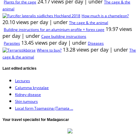
24.17 views per day
|
under
Plants for the cage
The cage & the
animal
How much is a chameleon?
20.10 views per day
|
under
The cage & the animal
19.97 views
Building instructions for an aluminium profile + forex cage
per day
|
under
Cage building instructions
13.45 views per day
|
under
Parasites
Diseases
13.28 views per day
|
under
Where to buy?
The
cage & the animal
Last edited articles
Lectures
Calumma krystalae
Kidney disease
Skin tumours
Local form Toamasina (Tamata ...
Your travel specialist for Madagascar