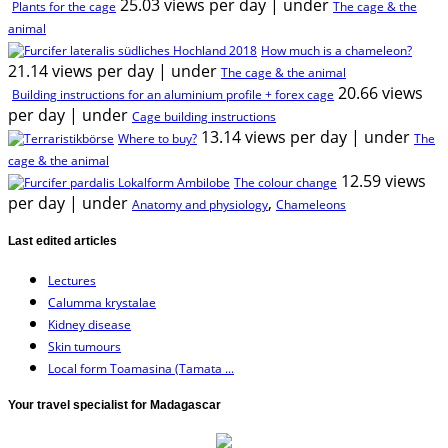
25.03 views per day
|
under
Plants for the cage
The cage & the
animal
How much is a chameleon?
21.14 views per day
|
under
The cage & the animal
20.66 views
Building instructions for an aluminium profile + forex cage
per day
|
under
Cage building instructions
13.14 views per day
|
under
Where to buy?
The
cage & the animal
12.59 views
The colour change
per day
|
under
,
Anatomy and physiology
Chameleons
Last edited articles
Lectures
Calumma krystalae
Kidney disease
Skin tumours
Local form Toamasina (Tamata ...
Your travel specialist for Madagascar