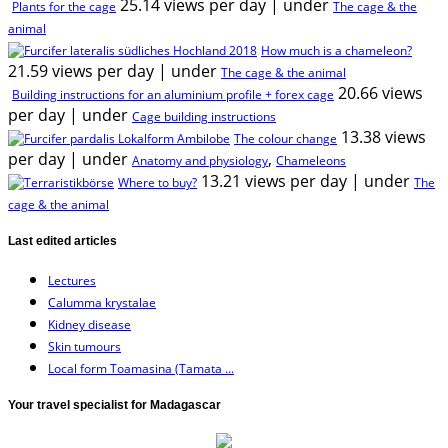
25.14 views per day
|
under
Plants for the cage
The cage & the
animal
How much is a chameleon?
21.59 views per day
|
under
The cage & the animal
20.66 views
Building instructions for an aluminium profile + forex cage
per day
|
under
Cage building instructions
13.38 views
The colour change
per day
|
under
,
Anatomy and physiology
Chameleons
13.21 views per day
|
under
Where to buy?
The
cage & the animal
Last edited articles
Lectures
Calumma krystalae
Kidney disease
Skin tumours
Local form Toamasina (Tamata ...
Your travel specialist for Madagascar