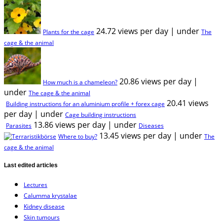
24.72 views per day
|
under
Plants for the cage
The
cage & the animal
20.86 views per day
|
How much is a chameleon?
under
The cage & the animal
20.41 views
Building instructions for an aluminium profile + forex cage
per day
|
under
Cage building instructions
13.86 views per day
|
under
Parasites
Diseases
13.45 views per day
|
under
Where to buy?
The
cage & the animal
Last edited articles
Lectures
Calumma krystalae
Kidney disease
Skin tumours